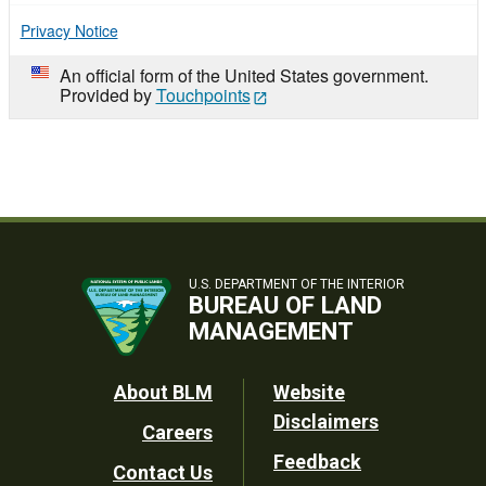
Privacy Notice
An official form of the United States government.
Provided by
Touchpoints
U.S. DEPARTMENT OF THE INTERIOR
BUREAU OF LAND
MANAGEMENT
Footer
About BLM
Website
Disclaimers
Careers
Utility
Feedback
Contact Us