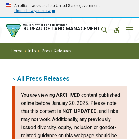
Skip
Skip
An official website of the United States government
Here’s how you know
to
to
main
main
navigation
content
U.S. DEPARTMENT OF THE INTERIOR
Mobil
BUREAU OF LAND MANAGEMENT
Menu
Home
Info
Press Releases
< All Press Releases
You are viewing
ARCHIVED
content published
online before January 20, 2025. Please note
that this content is
NOT UPDATED
, and links
may not work. Additionally, any previously
issued diversity, equity, inclusion or gender-
related guidance on this webpage should be