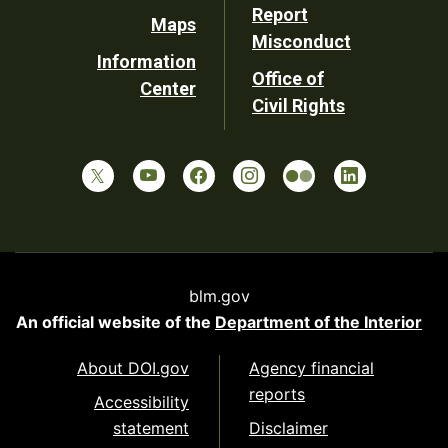
Report
Maps
Misconduct
Information
Office of
Center
Civil Rights
blm.gov
An official website of the
Department of the Interior
About DOI.gov
Agency financial
reports
Accessibility
statement
Disclaimer