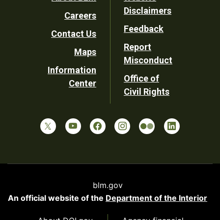
Footer
Disclaimers
Careers
Utility
Feedback
Contact Us
Report
Maps
Misconduct
Information
Office of
Center
Civil Rights
blm.gov
An official website of the
Department of the Interior