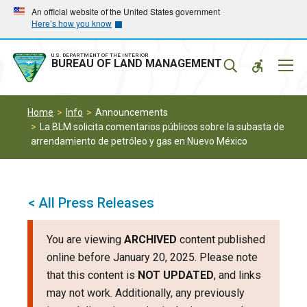
Skip
Skip
An official website of the United States government
Here’s how you know
to
to
main
main
navigation
content
U.S. DEPARTMENT OF THE INTERIOR
Mobil
BUREAU OF LAND MANAGEMENT
Menu
Home
Info
Announcements
La BLM solicita comentarios públicos sobre la subasta de
arrendamiento de petróleo y gas en Nuevo México
< All Press Releases
You are viewing
ARCHIVED
content published
online before January 20, 2025. Please note
that this content is
NOT UPDATED
, and links
may not work. Additionally, any previously