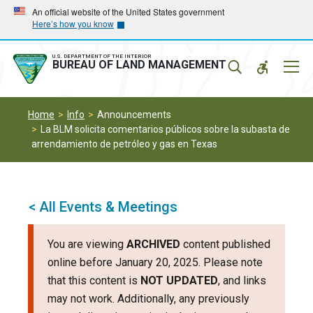
Skip
Skip
An official website of the United States government
Here’s how you know
to
to
main
main
navigation
content
U.S. DEPARTMENT OF THE INTERIOR
Mobil
BUREAU OF LAND MANAGEMENT
Menu
Home
Info
Announcements
La BLM solicita comentarios públicos sobre la subasta de
arrendamiento de petróleo y gas en Texas
< All Events & Meetings
You are viewing
ARCHIVED
content published
online before January 20, 2025. Please note
that this content is
NOT UPDATED
, and links
may not work. Additionally, any previously