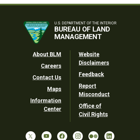
U.S. DEPARTMENT OF THE INTERIOR
BUREAU OF LAND
MANAGEMENT
Footer
About BLM
Website
Disclaimers
Careers
Utility
Feedback
Contact Us
Report
Maps
Misconduct
Information
Office of
Center
Civil Rights