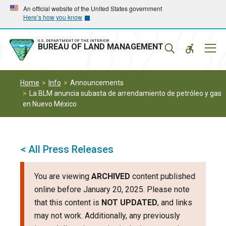
Skip
Skip
An official website of the United States government
Here’s how you know
to
to
main
main
navigation
content
U.S. DEPARTMENT OF THE INTERIOR
Mobil
BUREAU OF LAND MANAGEMENT
Menu
Home
Info
Announcements
La BLM anuncia subasta de arrendamiento de petróleo y gas
en Nuevo México
< All Press Releases
You are viewing
ARCHIVED
content published
online before January 20, 2025. Please note
that this content is
NOT UPDATED
, and links
may not work. Additionally, any previously