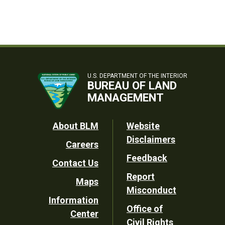
U.S. DEPARTMENT OF THE INTERIOR
BUREAU OF LAND
MANAGEMENT
Footer
About BLM
Website
Disclaimers
Careers
Utility
Feedback
Contact Us
Report
Maps
Misconduct
Information
Office of
Center
Civil Rights